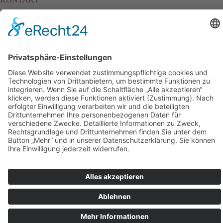
Baggerbetrieb Windschiegl GmbH & Co. KG
Mühlenweg 4
92670 Windischeschenbach
0170 768 790 9
info@baggerbetrieb-windschiegl.de
RECHTLICHES
Impressum
Datenschutz
Cookie-Einstellungen
PARTNER
www.porschbau.de